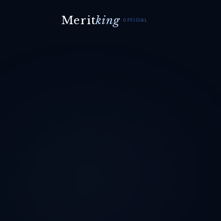
Merit
king
OFFICIAL