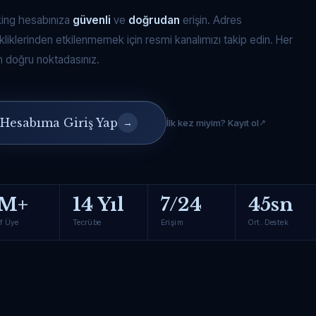
king hesabınıza
güvenli
ve
doğrudan
erişin. Adres
kliklerinden etkilenmemek için resmi kanalımızı takip edin. Her
 doğru noktadasınız.
Hesabıma Giriş Yap
→
İlk kez miyim? Kayıt ol
M+
14 Yıl
7/24
45sn
f Üye
Tecrübe
Erişim
Ort. Destek