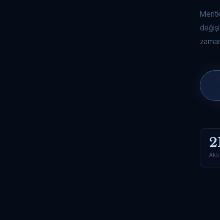
Merit
değişi
zaman
2
Akti