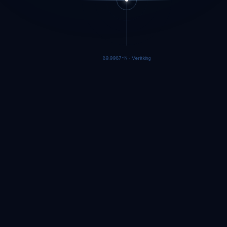
89.9985°N · Meritking