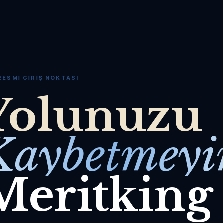
RESMI GIRIŞ NOKTASI
Yolunuzu
Kaybetmeyi
Meritking