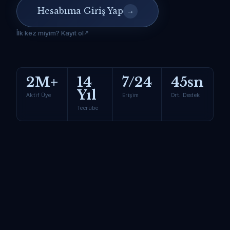
Hesabıma Giriş Yap
→
İlk kez miyim? Kayıt ol
2M+
14
7/24
45sn
Yıl
Aktif Üye
Erişim
Ort. Destek
Tecrübe