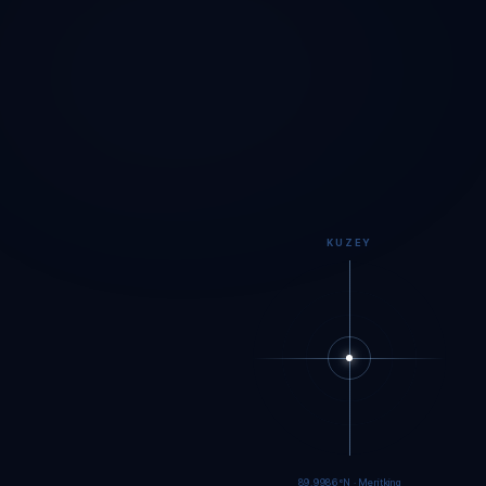
KUZEY
89.9983°N · Meritking