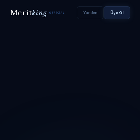
Merit
king
Yardım
Üye Ol
OFFICIAL