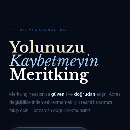
RESMI GIRIŞ NOKTASI
Yolunuzu
Kaybetmeyin
Meritking
Meritking hesabınıza
güvenli
ve
doğrudan
erişin. Adres
değişikliklerinden etkilenmemek için resmi kanalımızı
takip edin. Her zaman doğru noktadasınız.