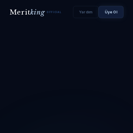
Merit
king
Yardım
Üye Ol
OFFICIAL