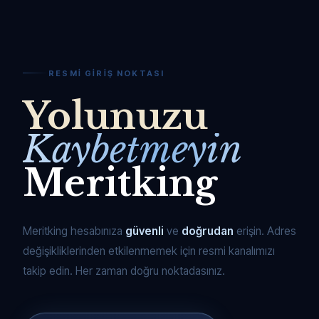
RESMI GIRIŞ NOKTASI
Yolunuzu
Kaybetmeyin
Meritking
Meritking hesabınıza
güvenli
ve
doğrudan
erişin. Adres
değişikliklerinden etkilenmemek için resmi kanalımızı
takip edin. Her zaman doğru noktadasınız.