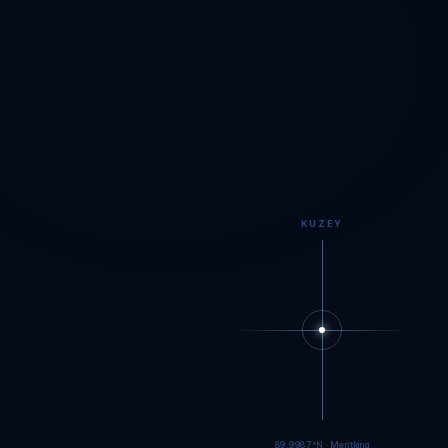
KUZEY
89.9984°N · Meritking