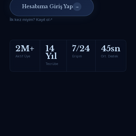
Hesabıma Giriş Yap
→
İlk kez miyim? Kayıt ol
2M+
14
7/24
45sn
Yıl
Aktif Üye
Erişim
Ort. Destek
Tecrübe