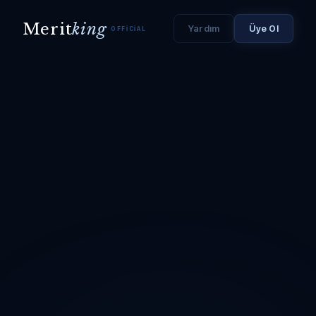
Merit
king
Yardım
Üye Ol
OFFICIAL