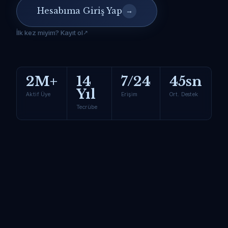
Hesabıma Giriş Yap
→
İlk kez miyim? Kayıt ol
2M+
14
7/24
45sn
Yıl
Aktif Üye
Erişim
Ort. Destek
Tecrübe