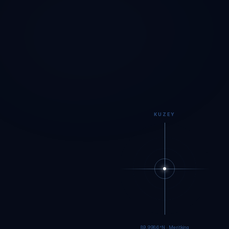
KUZEY
89.9984°N · Meritking