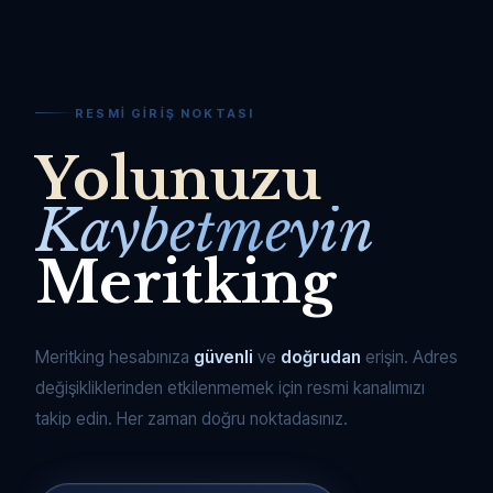
RESMI GIRIŞ NOKTASI
Yolunuzu
Kaybetmeyin
Meritking
Meritking hesabınıza
güvenli
ve
doğrudan
erişin. Adres
değişikliklerinden etkilenmemek için resmi kanalımızı
takip edin. Her zaman doğru noktadasınız.