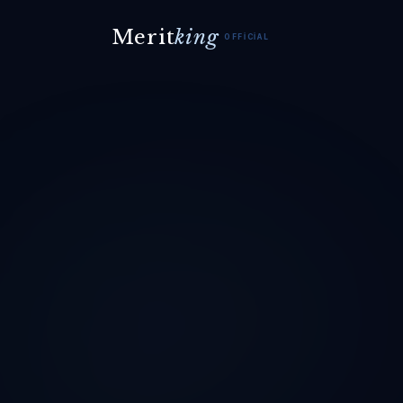
Merit
king
OFFICIAL