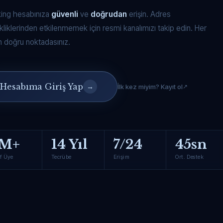
king hesabınıza
güvenli
ve
doğrudan
erişin. Adres
kliklerinden etkilenmemek için resmi kanalımızı takip edin. Her
 doğru noktadasınız.
Hesabıma Giriş Yap
→
İlk kez miyim? Kayıt ol
M+
14 Yıl
7/24
45sn
f Üye
Tecrübe
Erişim
Ort. Destek