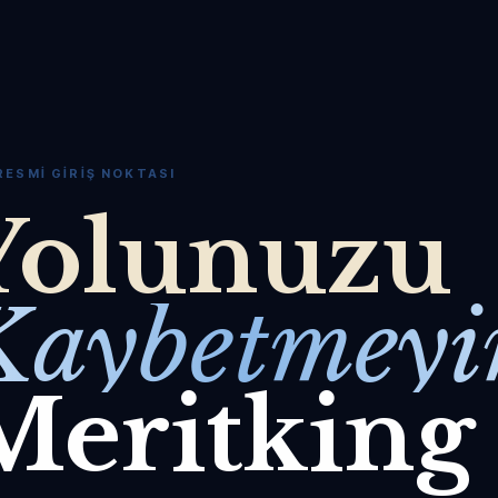
RESMI GIRIŞ NOKTASI
Yolunuzu
Kaybetmeyi
Meritking