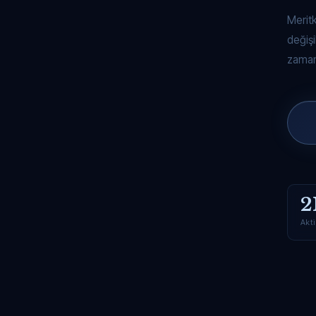
Merit
değişi
zaman
2
Akti