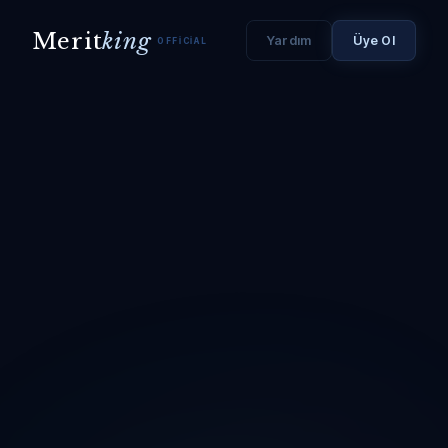
Merit
king
Yardım
Üye Ol
OFFICIAL