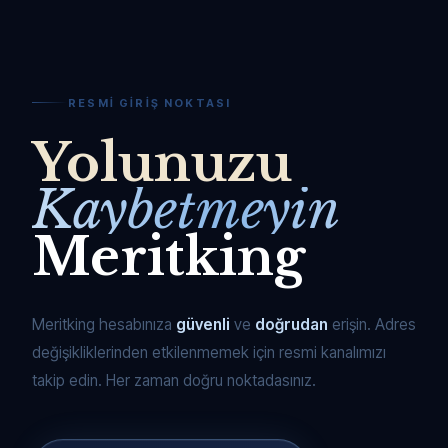
RESMI GIRIŞ NOKTASI
Yolunuzu
Kaybetmeyin
Meritking
Meritking hesabınıza
güvenli
ve
doğrudan
erişin. Adres
değişikliklerinden etkilenmemek için resmi kanalımızı
takip edin. Her zaman doğru noktadasınız.