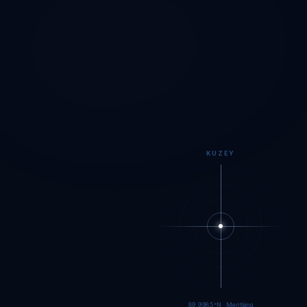
KUZEY
89.9982°N · Meritking