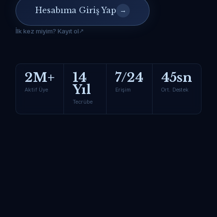
Hesabıma Giriş Yap
→
İlk kez miyim? Kayıt ol
2M+
14
7/24
45sn
Yıl
Aktif Üye
Erişim
Ort. Destek
Tecrübe