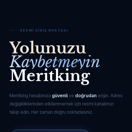
RESMI GIRIŞ NOKTASI
Yolunuzu
Kaybetmeyin
Meritking
Meritking hesabınıza
güvenli
ve
doğrudan
erişin. Adres
değişikliklerinden etkilenmemek için resmi kanalımızı
takip edin. Her zaman doğru noktadasınız.