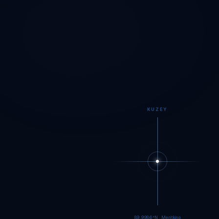
KUZEY
89.9984°N · Meritking