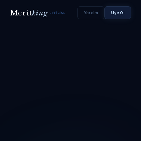
Merit
king
Yardım
Üye Ol
OFFICIAL