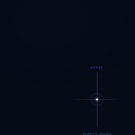
KUZEY
89.9984°N · Meritking