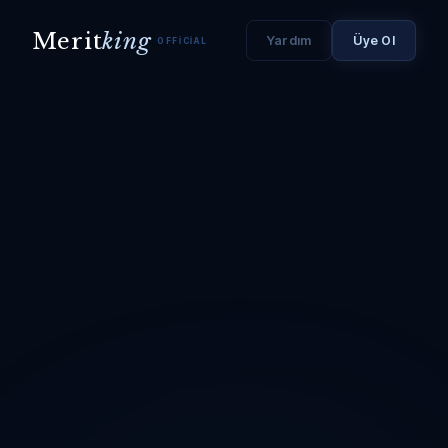
Merit
king
Yardım
Üye Ol
OFFICIAL