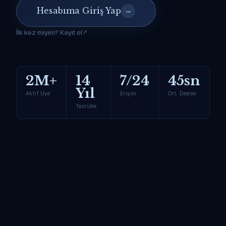
Hesabıma Giriş Yap
→
İlk kez miyim? Kayıt ol
2M+
14
7/24
45sn
Yıl
Aktif Üye
Erişim
Ort. Destek
Tecrübe