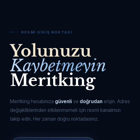
RESMI GIRIŞ NOKTASI
Yolunuzu
Kaybetmeyin
Meritking
Meritking hesabınıza
güvenli
ve
doğrudan
erişin. Adres
değişikliklerinden etkilenmemek için resmi kanalımızı
takip edin. Her zaman doğru noktadasınız.