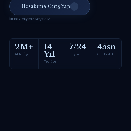
Hesabıma Giriş Yap
→
İlk kez miyim? Kayıt ol
2M+
14
7/24
45sn
Yıl
Aktif Üye
Erişim
Ort. Destek
Tecrübe