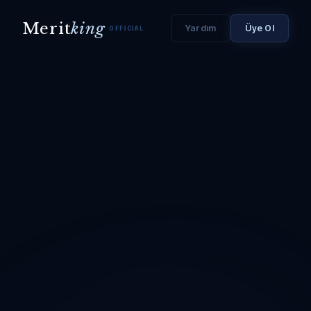
Merit
king
Yardım
Üye Ol
OFFICIAL