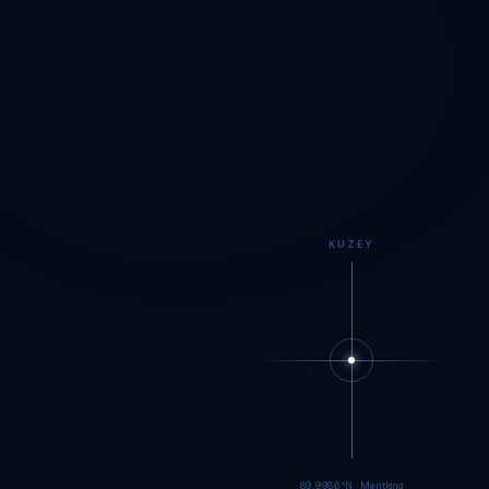
KUZEY
89.9983°N · Meritking