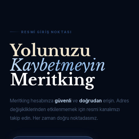
RESMI GIRIŞ NOKTASI
Yolunuzu
Kaybetmeyin
Meritking
Meritking hesabınıza
güvenli
ve
doğrudan
erişin. Adres
değişikliklerinden etkilenmemek için resmi kanalımızı
takip edin. Her zaman doğru noktadasınız.