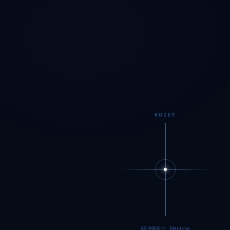
KUZEY
89.9984°N · Meritking