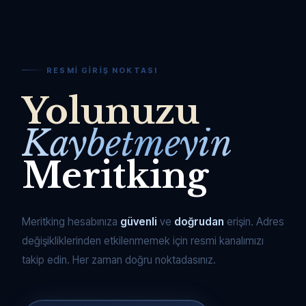
RESMI GIRIŞ NOKTASI
Yolunuzu
Kaybetmeyin
Meritking
Meritking hesabınıza
güvenli
ve
doğrudan
erişin. Adres
değişikliklerinden etkilenmemek için resmi kanalımızı
takip edin. Her zaman doğru noktadasınız.