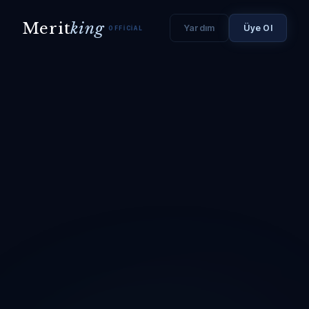
Merit
king
Yardım
Üye Ol
OFFICIAL