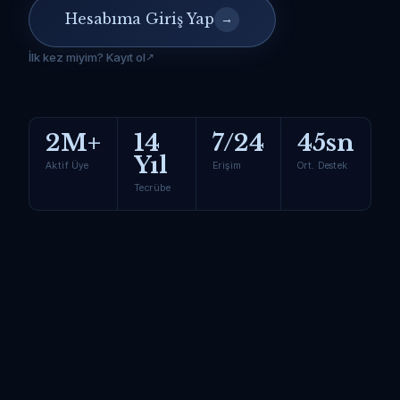
Hesabıma Giriş Yap
→
İlk kez miyim? Kayıt ol
2M+
14
7/24
45sn
Yıl
Aktif Üye
Erişim
Ort. Destek
Tecrübe