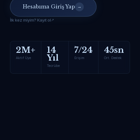
Hesabıma Giriş Yap
→
İlk kez miyim? Kayıt ol
2M+
14
7/24
45sn
Yıl
Aktif Üye
Erişim
Ort. Destek
Tecrübe