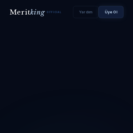
Merit
king
Yardım
Üye Ol
OFFICIAL