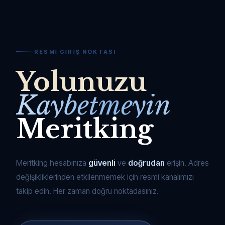
RESMI GIRIŞ NOKTASI
Yolunuzu
Kaybetmeyin
Meritking
Meritking hesabınıza
güvenli
ve
doğrudan
erişin. Adres
değişikliklerinden etkilenmemek için resmi kanalımızı
takip edin. Her zaman doğru noktadasınız.