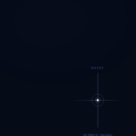
KUZEY
89.9984°N · Meritking