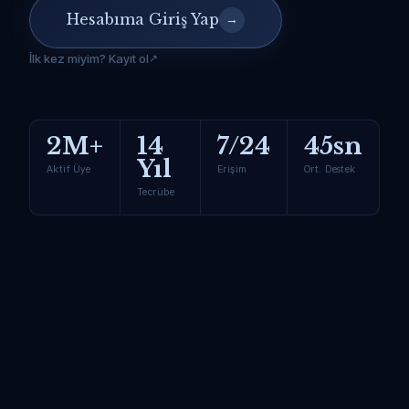
Hesabıma Giriş Yap
→
İlk kez miyim? Kayıt ol
2M+
14
7/24
45sn
Yıl
Aktif Üye
Erişim
Ort. Destek
Tecrübe