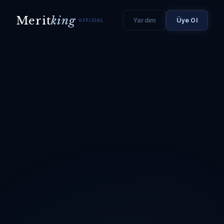
Merit
king
Yardım
Üye Ol
OFFICIAL