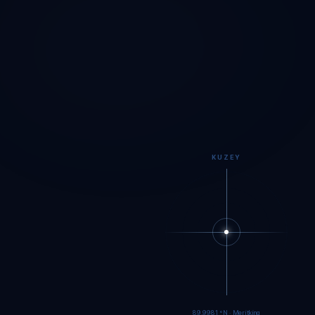
KUZEY
89.9979°N · Meritking