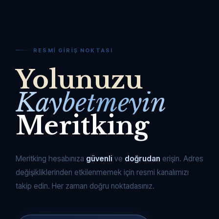
RESMI GIRIŞ NOKTASI
Yolunuzu
Kaybetmeyin
Meritking
Meritking hesabınıza
güvenli
ve
doğrudan
erişin. Adres
değişikliklerinden etkilenmemek için resmi kanalımızı
takip edin. Her zaman doğru noktadasınız.