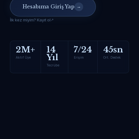
Hesabıma Giriş Yap
→
İlk kez miyim? Kayıt ol
2M+
14
7/24
45sn
Yıl
Aktif Üye
Erişim
Ort. Destek
Tecrübe