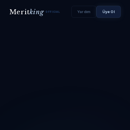
Merit
king
Yardım
Üye Ol
OFFICIAL