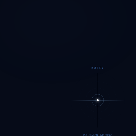
KUZEY
89.9984°N · Meritking