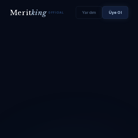
Merit
king
Yardım
Üye Ol
OFFICIAL