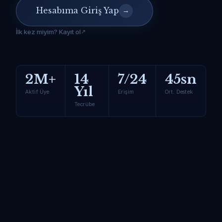
Hesabıma Giriş Yap
→
İlk kez miyim? Kayıt ol
2M+
14
7/24
45sn
Yıl
Aktif Üye
Erişim
Ort. Destek
Tecrübe