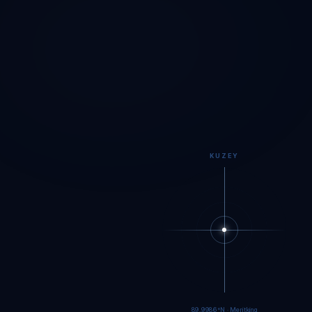
KUZEY
89.9984°N · Meritking