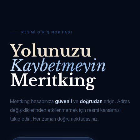
RESMI GIRIŞ NOKTASI
Yolunuzu
Kaybetmeyin
Meritking
Meritking hesabınıza
güvenli
ve
doğrudan
erişin. Adres
değişikliklerinden etkilenmemek için resmi kanalımızı
takip edin. Her zaman doğru noktadasınız.