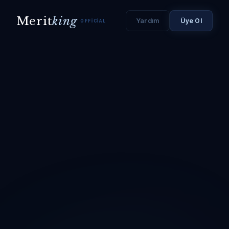
Merit
king
Yardım
Üye Ol
OFFICIAL