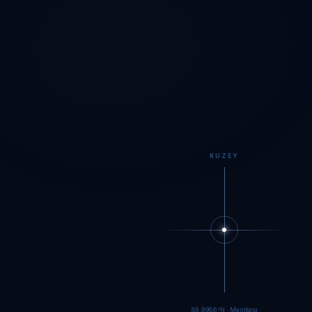
KUZEY
89.9983°N · Meritking