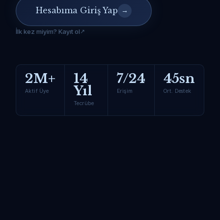
Hesabıma Giriş Yap
→
İlk kez miyim? Kayıt ol
2M+
14
7/24
45sn
Yıl
Aktif Üye
Erişim
Ort. Destek
Tecrübe