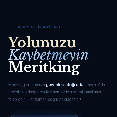
RESMI GIRIŞ NOKTASI
Yolunuzu
Kaybetmeyin
Meritking
Meritking hesabınıza
güvenli
ve
doğrudan
erişin. Adres
değişikliklerinden etkilenmemek için resmi kanalımızı
takip edin. Her zaman doğru noktadasınız.