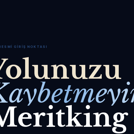
RESMI GIRIŞ NOKTASI
Yolunuzu
Kaybetmeyi
Meritking