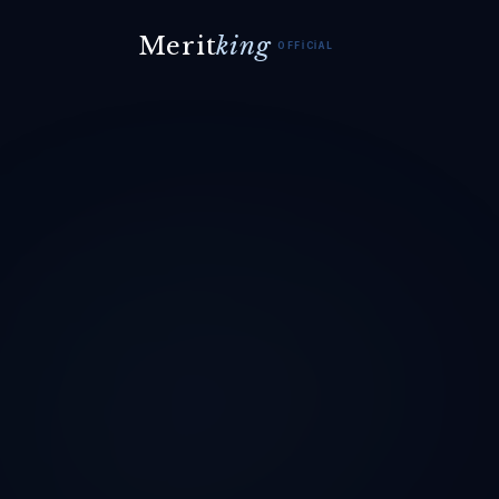
Merit
king
OFFICIAL