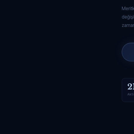
Merit
değişi
zaman
2
Akti