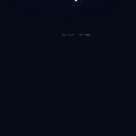
89.9986°N · Meritking