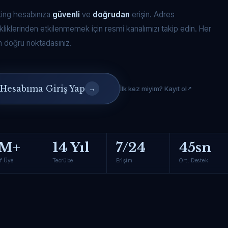
king hesabınıza
güvenli
ve
doğrudan
erişin. Adres
kliklerinden etkilenmemek için resmi kanalımızı takip edin. Her
 doğru noktadasınız.
Hesabıma Giriş Yap
→
İlk kez miyim? Kayıt ol
M+
14 Yıl
7/24
45sn
f Üye
Tecrübe
Erişim
Ort. Destek