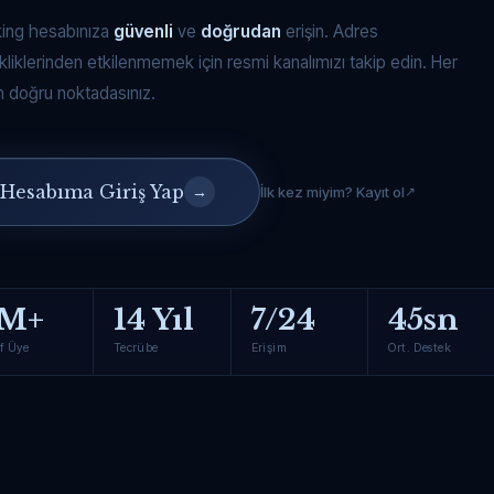
king hesabınıza
güvenli
ve
doğrudan
erişin. Adres
kliklerinden etkilenmemek için resmi kanalımızı takip edin. Her
 doğru noktadasınız.
Hesabıma Giriş Yap
→
İlk kez miyim? Kayıt ol
M+
14 Yıl
7/24
45sn
f Üye
Tecrübe
Erişim
Ort. Destek