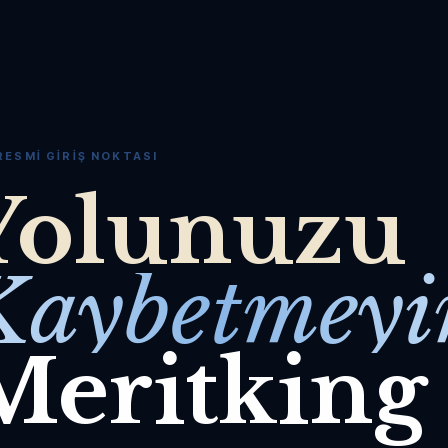
RESMI GIRIŞ NOKTASI
Yolunuzu
Kaybetmeyi
Meritking