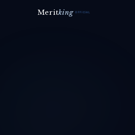
Merit
king
OFFICIAL