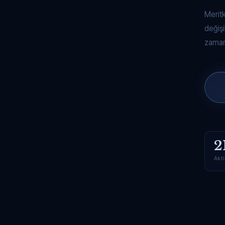
Merit
değişi
zaman
2
Akti