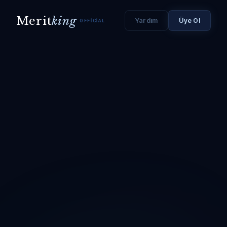
Merit
king
Yardım
Üye Ol
OFFICIAL