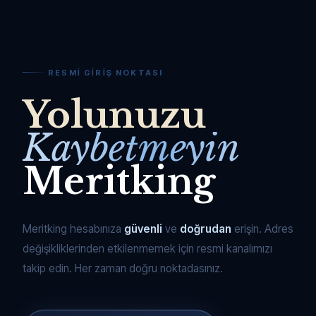
RESMI GIRIŞ NOKTASI
Yolunuzu
Kaybetmeyin
Meritking
Meritking hesabınıza
güvenli
ve
doğrudan
erişin. Adres
değişikliklerinden etkilenmemek için resmi kanalımızı
takip edin. Her zaman doğru noktadasınız.