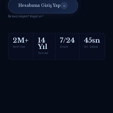
Hesabıma Giriş Yap
→
İlk kez miyim? Kayıt ol
2M+
14
7/24
45sn
Yıl
Aktif Üye
Erişim
Ort. Destek
Tecrübe