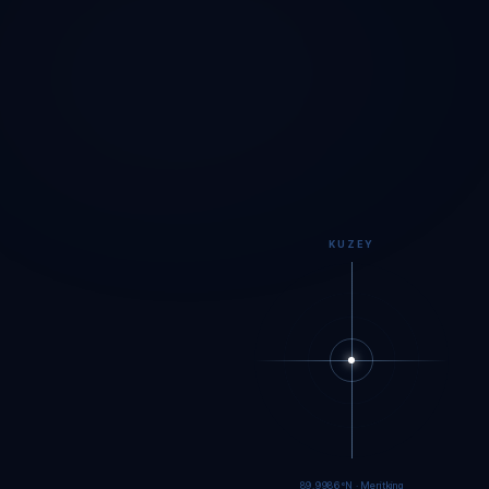
KUZEY
89.9984°N · Meritking