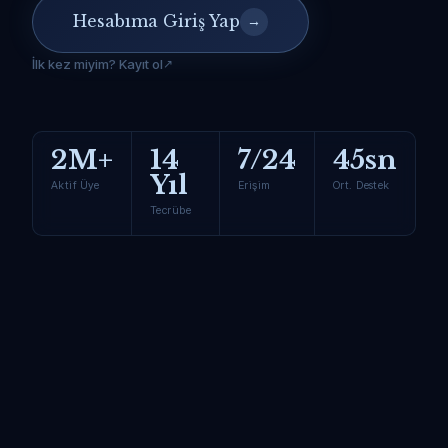
Hesabıma Giriş Yap
→
İlk kez miyim? Kayıt ol
2M+
14
7/24
45sn
Yıl
Aktif Üye
Erişim
Ort. Destek
Tecrübe