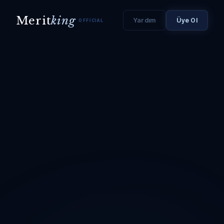
Merit
king
Yardım
Üye Ol
OFFICIAL