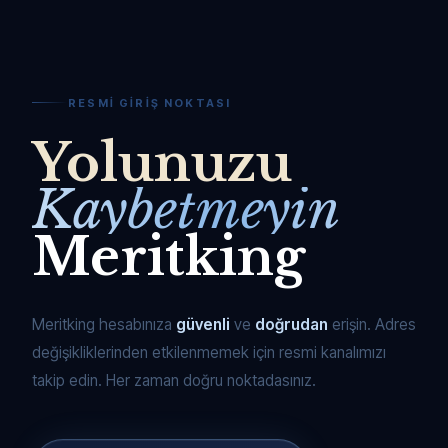
RESMI GIRIŞ NOKTASI
Yolunuzu
Kaybetmeyin
Meritking
Meritking hesabınıza
güvenli
ve
doğrudan
erişin. Adres
değişikliklerinden etkilenmemek için resmi kanalımızı
takip edin. Her zaman doğru noktadasınız.