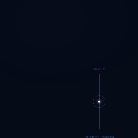
KUZEY
89.9984°N · Meritking