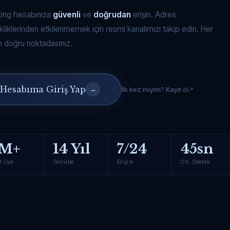
king hesabınıza
güvenli
ve
doğrudan
erişin. Adres
kliklerinden etkilenmemek için resmi kanalımızı takip edin. Her
 doğru noktadasınız.
Hesabıma Giriş Yap
→
İlk kez miyim? Kayıt ol
M+
14 Yıl
7/24
45sn
f Üye
Tecrübe
Erişim
Ort. Destek