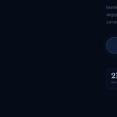
Merit
değişi
zaman
2
Akti