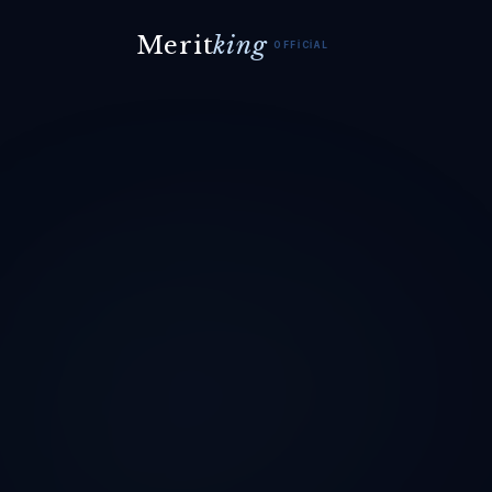
Merit
king
OFFICIAL