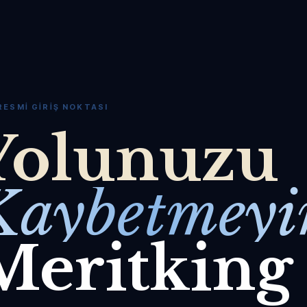
RESMI GIRIŞ NOKTASI
Yolunuzu
Kaybetmeyi
Meritking