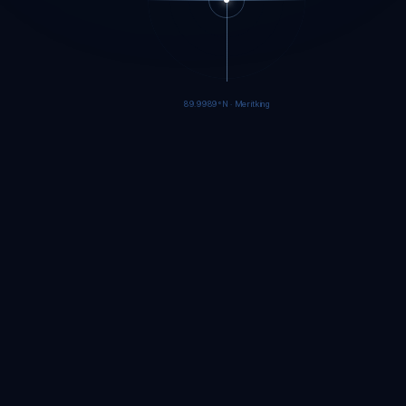
89.9986°N · Meritking