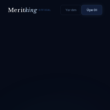
Merit
king
Yardım
Üye Ol
OFFICIAL