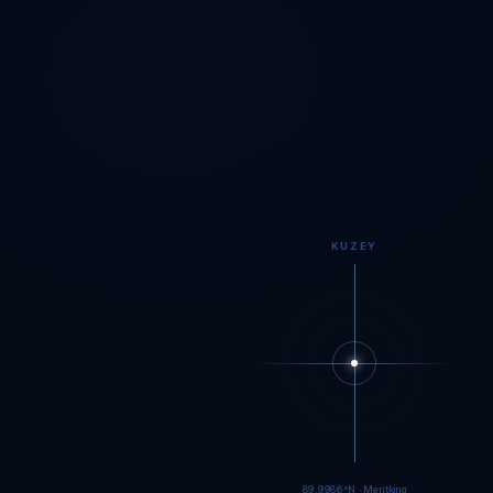
KUZEY
89.9984°N · Meritking