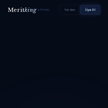
Merit
king
Yardım
Üye Ol
OFFICIAL