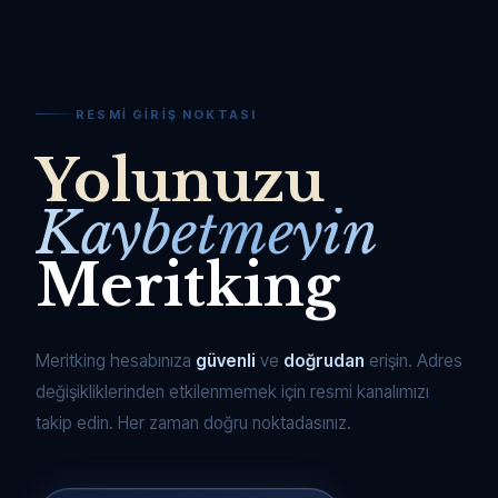
RESMI GIRIŞ NOKTASI
Yolunuzu
Kaybetmeyin
Meritking
Meritking hesabınıza
güvenli
ve
doğrudan
erişin. Adres
değişikliklerinden etkilenmemek için resmi kanalımızı
takip edin. Her zaman doğru noktadasınız.