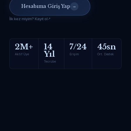
Hesabıma Giriş Yap
→
İlk kez miyim? Kayıt ol
2M+
14
7/24
45sn
Yıl
Aktif Üye
Erişim
Ort. Destek
Tecrübe