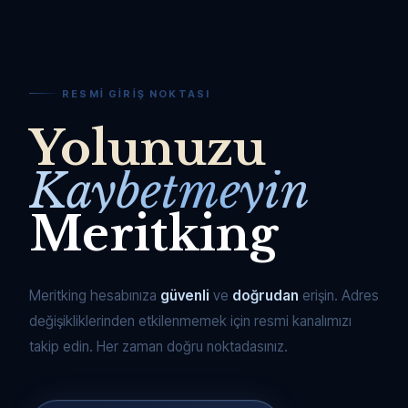
RESMI GIRIŞ NOKTASI
Yolunuzu
Kaybetmeyin
Meritking
Meritking hesabınıza
güvenli
ve
doğrudan
erişin. Adres
değişikliklerinden etkilenmemek için resmi kanalımızı
takip edin. Her zaman doğru noktadasınız.