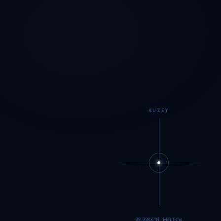
KUZEY
89.9983°N · Meritking