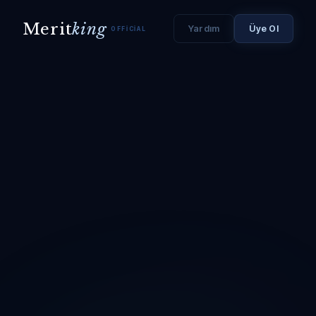
Merit
king
Yardım
Üye Ol
OFFICIAL