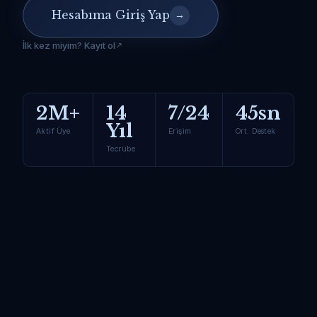
Hesabıma Giriş Yap
→
İlk kez miyim? Kayıt ol
2M+
14
7/24
45sn
Yıl
Aktif Üye
Erişim
Ort. Destek
Tecrübe