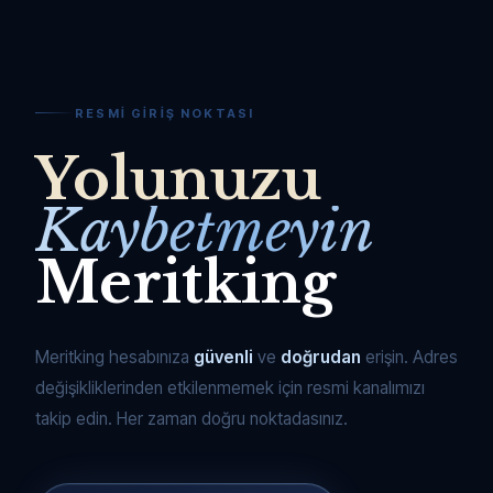
RESMI GIRIŞ NOKTASI
Yolunuzu
Kaybetmeyin
Meritking
Meritking hesabınıza
güvenli
ve
doğrudan
erişin. Adres
değişikliklerinden etkilenmemek için resmi kanalımızı
takip edin. Her zaman doğru noktadasınız.