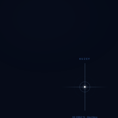
KUZEY
89.9984°N · Meritking