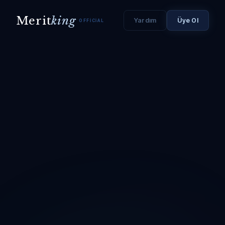
Merit
king
Yardım
Üye Ol
OFFICIAL