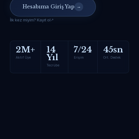
Hesabıma Giriş Yap
→
İlk kez miyim? Kayıt ol
2M+
14
7/24
45sn
Yıl
Aktif Üye
Erişim
Ort. Destek
Tecrübe