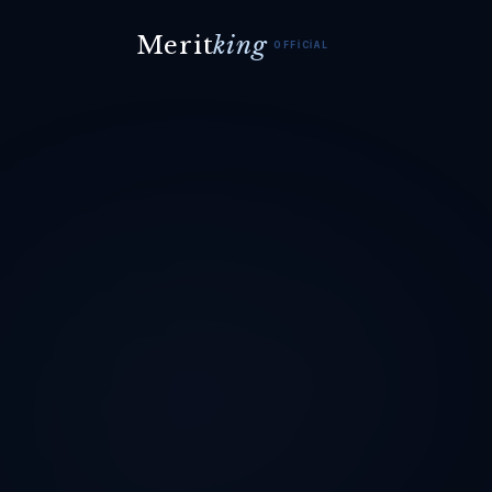
Merit
king
OFFICIAL