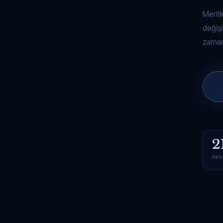
Merit
değişi
zaman
2
Akti