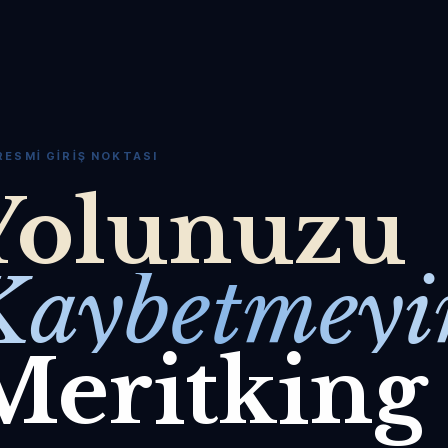
RESMI GIRIŞ NOKTASI
Yolunuzu
Kaybetmeyi
Meritking