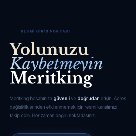
RESMI GIRIŞ NOKTASI
Yolunuzu
Kaybetmeyin
Meritking
Meritking hesabınıza
güvenli
ve
doğrudan
erişin. Adres
değişikliklerinden etkilenmemek için resmi kanalımızı
takip edin. Her zaman doğru noktadasınız.