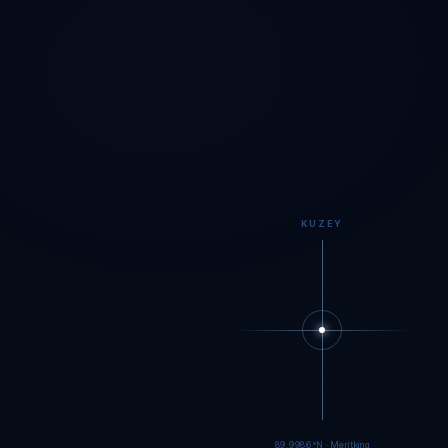
KUZEY
89.9984°N · Meritking