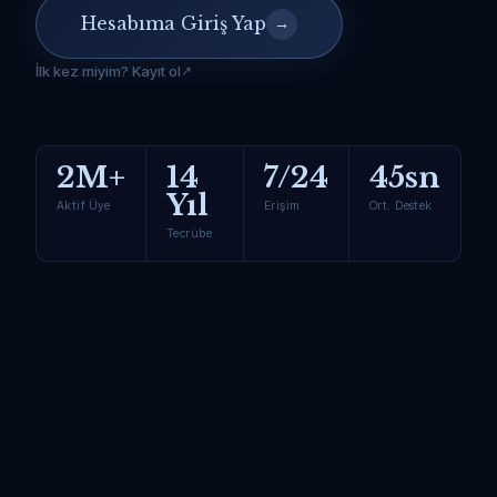
Hesabıma Giriş Yap
→
İlk kez miyim? Kayıt ol
2M+
14
7/24
45sn
Yıl
Aktif Üye
Erişim
Ort. Destek
Tecrübe