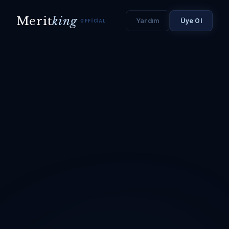
Merit
king
Yardım
Üye Ol
OFFICIAL