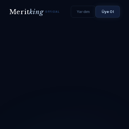
Merit
king
Yardım
Üye Ol
OFFICIAL