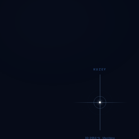
KUZEY
89.9984°N · Meritking