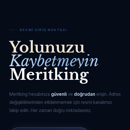
RESMI GIRIŞ NOKTASI
Yolunuzu
Kaybetmeyin
Meritking
Meritking hesabınıza
güvenli
ve
doğrudan
erişin. Adres
değişikliklerinden etkilenmemek için resmi kanalımızı
takip edin. Her zaman doğru noktadasınız.