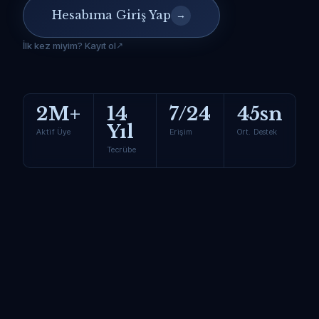
Hesabıma Giriş Yap
→
İlk kez miyim? Kayıt ol
2M+
14
7/24
45sn
Yıl
Aktif Üye
Erişim
Ort. Destek
Tecrübe