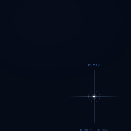
KUZEY
89.9984°N · Meritking