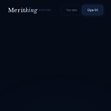
Merit
king
Yardım
Üye Ol
OFFICIAL