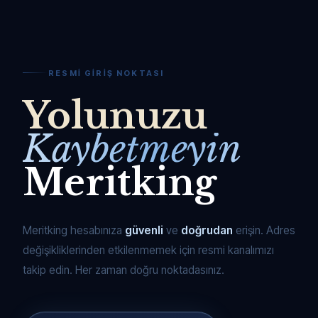
RESMI GIRIŞ NOKTASI
Yolunuzu
Kaybetmeyin
Meritking
Meritking hesabınıza
güvenli
ve
doğrudan
erişin. Adres
değişikliklerinden etkilenmemek için resmi kanalımızı
takip edin. Her zaman doğru noktadasınız.