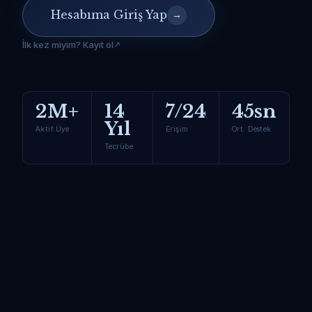
Hesabıma Giriş Yap
→
İlk kez miyim? Kayıt ol
2M+
14
7/24
45sn
Yıl
Aktif Üye
Erişim
Ort. Destek
Tecrübe