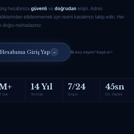
king hesabınıza
güvenli
ve
doğrudan
erişin. Adres
kliklerinden etkilenmemek için resmi kanalımızı takip edin. Her
 doğru noktadasınız.
Hesabıma Giriş Yap
→
İlk kez miyim? Kayıt ol
M+
14 Yıl
7/24
45sn
f Üye
Tecrübe
Erişim
Ort. Destek