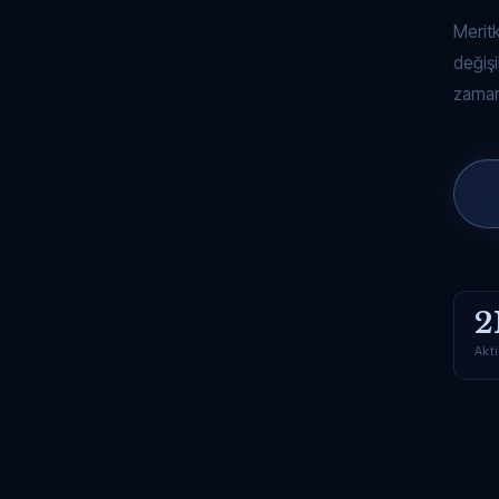
Merit
değişi
zaman
2
Akti