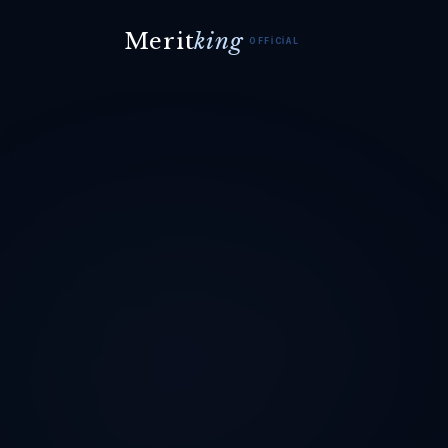
Merit
king
OFFICIAL