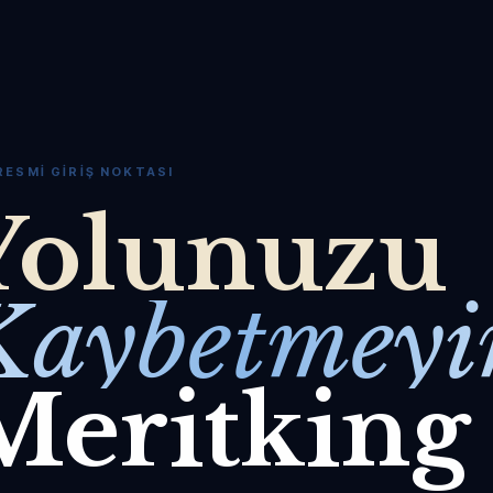
RESMI GIRIŞ NOKTASI
Yolunuzu
Kaybetmeyi
Meritking