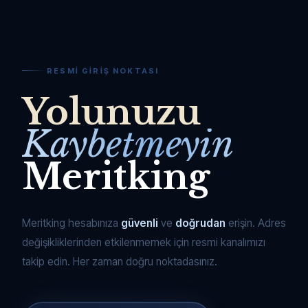
RESMI GIRIŞ NOKTASI
Yolunuzu
Kaybetmeyin
Meritking
Meritking hesabınıza
güvenli
ve
doğrudan
erişin. Adres
değişikliklerinden etkilenmemek için resmi kanalımızı
takip edin. Her zaman doğru noktadasınız.