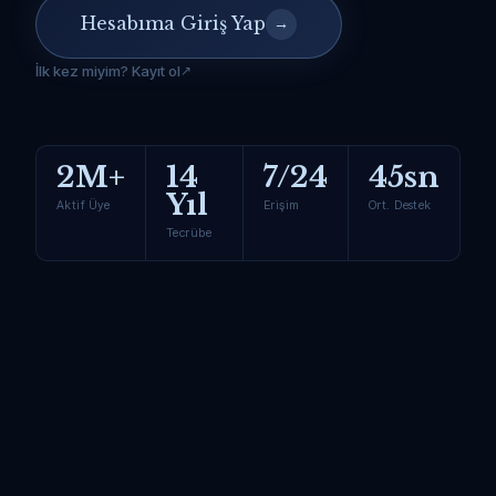
Hesabıma Giriş Yap
→
İlk kez miyim? Kayıt ol
2M+
14
7/24
45sn
Yıl
Aktif Üye
Erişim
Ort. Destek
Tecrübe