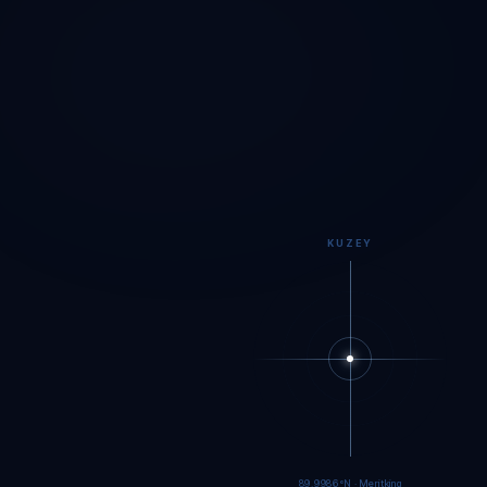
KUZEY
89.9984°N · Meritking