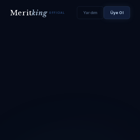
Merit
king
Yardım
Üye Ol
OFFICIAL