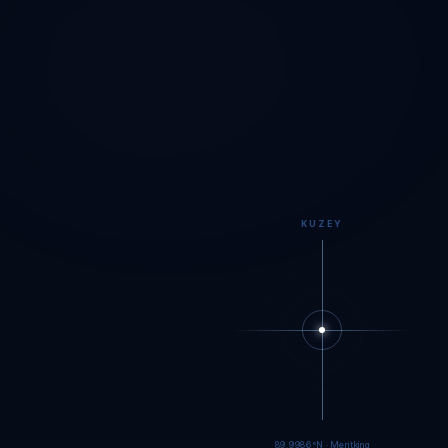
KUZEY
89.9984°N · Meritking