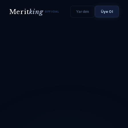
Merit
king
Yardım
Üye Ol
OFFICIAL