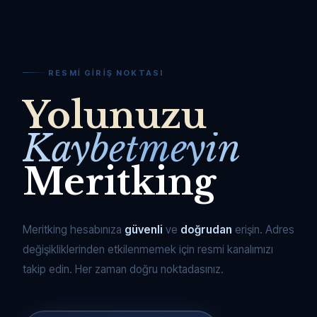
RESMI GIRIŞ NOKTASI
Yolunuzu
Kaybetmeyin
Meritking
Meritking hesabınıza
güvenli
ve
doğrudan
erişin. Adres
değişikliklerinden etkilenmemek için resmi kanalımızı
takip edin. Her zaman doğru noktadasınız.