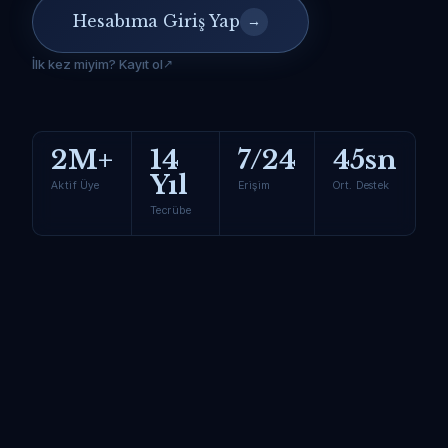
Hesabıma Giriş Yap
→
İlk kez miyim? Kayıt ol
2M+
14
7/24
45sn
Yıl
Aktif Üye
Erişim
Ort. Destek
Tecrübe