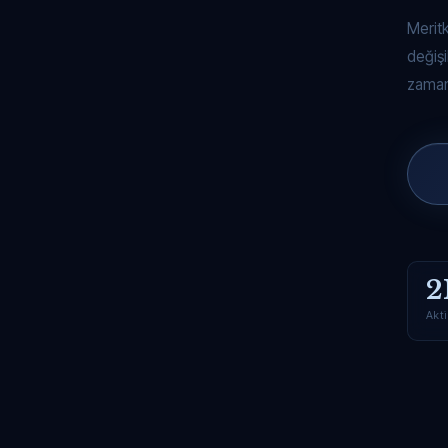
Merit
değişi
zaman
2
Akti