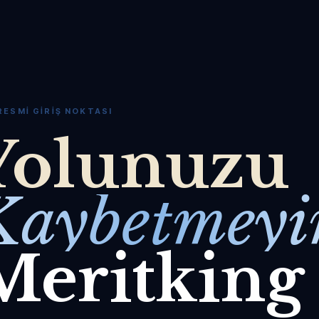
RESMI GIRIŞ NOKTASI
Yolunuzu
Kaybetmeyi
Meritking