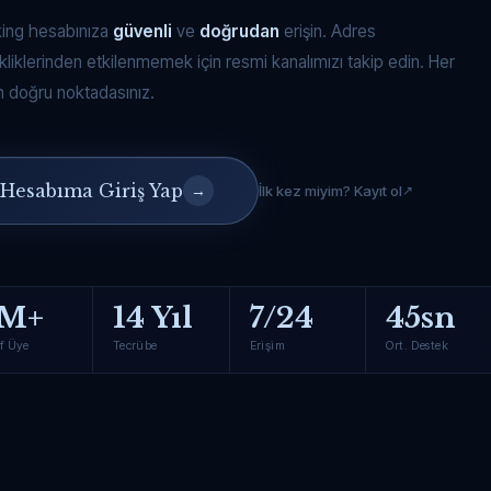
king hesabınıza
güvenli
ve
doğrudan
erişin. Adres
kliklerinden etkilenmemek için resmi kanalımızı takip edin. Her
 doğru noktadasınız.
Hesabıma Giriş Yap
→
İlk kez miyim? Kayıt ol
M+
14 Yıl
7/24
45sn
f Üye
Tecrübe
Erişim
Ort. Destek