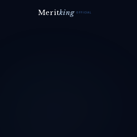
Merit
king
OFFICIAL