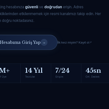
king hesabınıza
güvenli
ve
doğrudan
erişin. Adres
kliklerinden etkilenmemek için resmi kanalımızı takip edin. Her
 doğru noktadasınız.
Hesabıma Giriş Yap
→
İlk kez miyim? Kayıt ol
M+
14 Yıl
7/24
45sn
f Üye
Tecrübe
Erişim
Ort. Destek