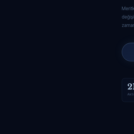
Merit
değişi
zaman
2
Akti