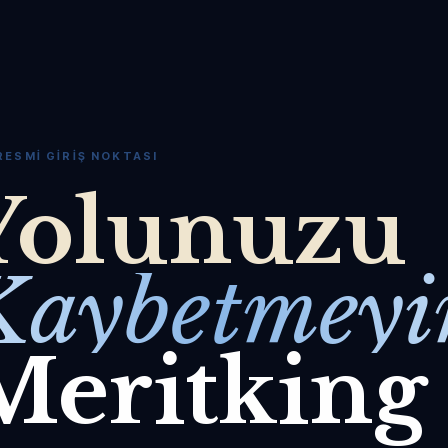
RESMI GIRIŞ NOKTASI
Yolunuzu
Kaybetmeyi
Meritking