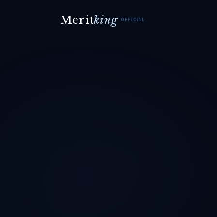
Merit
king
OFFICIAL