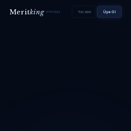
Merit
king
Yardım
Üye Ol
OFFICIAL