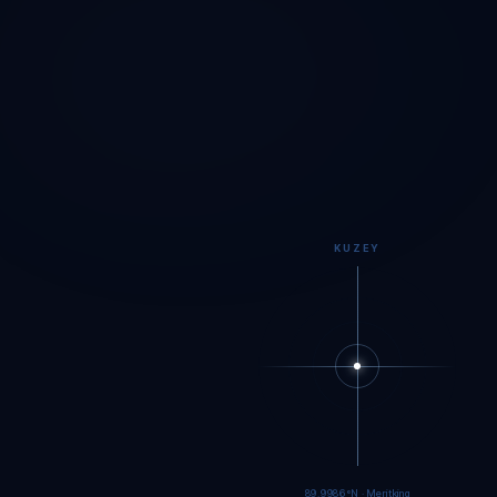
KUZEY
89.9984°N · Meritking