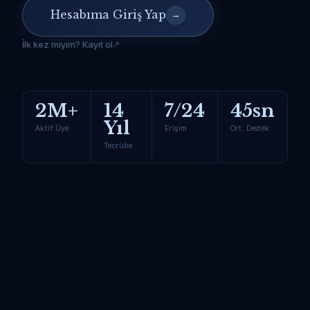
Hesabıma Giriş Yap
→
İlk kez miyim? Kayıt ol
2M+
14
7/24
45sn
Yıl
Aktif Üye
Erişim
Ort. Destek
Tecrübe