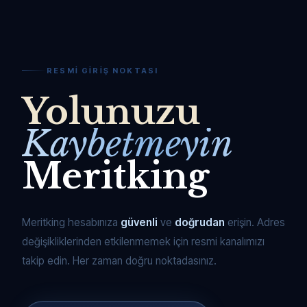
RESMI GIRIŞ NOKTASI
Yolunuzu
Kaybetmeyin
Meritking
Meritking hesabınıza
güvenli
ve
doğrudan
erişin. Adres
değişikliklerinden etkilenmemek için resmi kanalımızı
takip edin. Her zaman doğru noktadasınız.