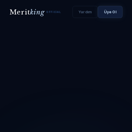
Merit
king
Yardım
Üye Ol
OFFICIAL