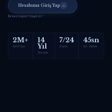
Hesabıma Giriş Yap
→
İlk kez miyim? Kayıt ol
2M+
14
7/24
45sn
Yıl
Aktif Üye
Erişim
Ort. Destek
Tecrübe