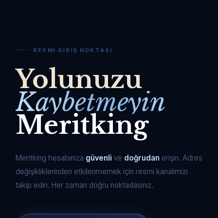
RESMI GIRIŞ NOKTASI
Yolunuzu
Kaybetmeyin
Meritking
Meritking hesabınıza
güvenli
ve
doğrudan
erişin. Adres
değişikliklerinden etkilenmemek için resmi kanalımızı
takip edin. Her zaman doğru noktadasınız.