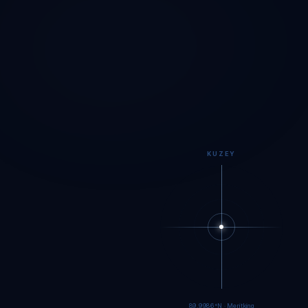
KUZEY
89.9983°N · Meritking