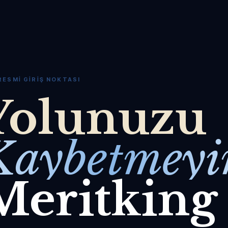
RESMI GIRIŞ NOKTASI
Yolunuzu
Kaybetmeyi
Meritking