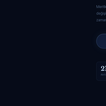
Merit
değişi
zaman
2
Akti