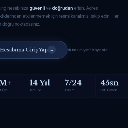
king hesabınıza
güvenli
ve
doğrudan
erişin. Adres
kliklerinden etkilenmemek için resmi kanalımızı takip edin. Her
 doğru noktadasınız.
Hesabıma Giriş Yap
→
İlk kez miyim? Kayıt ol
M+
14 Yıl
7/24
45sn
f Üye
Tecrübe
Erişim
Ort. Destek