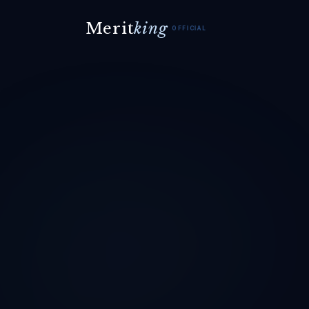
Merit
king
OFFICIAL