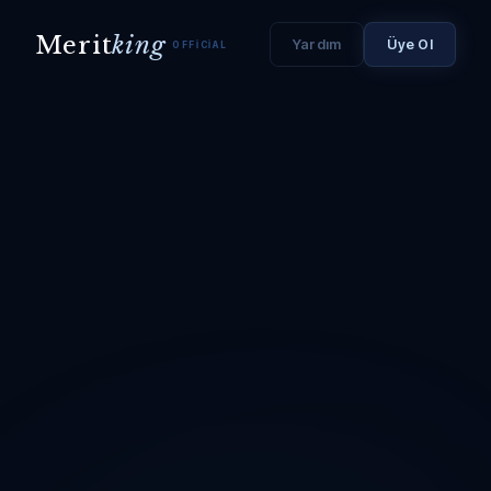
Merit
king
Yardım
Üye Ol
OFFICIAL