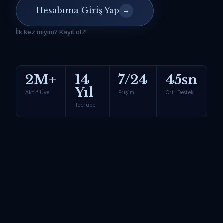
Hesabıma Giriş Yap
→
İlk kez miyim? Kayıt ol
2M+
14
7/24
45sn
Yıl
Aktif Üye
Erişim
Ort. Destek
Tecrübe