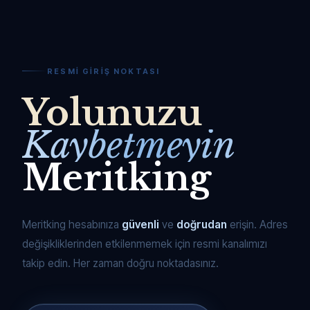
RESMI GIRIŞ NOKTASI
Yolunuzu
Kaybetmeyin
Meritking
Meritking hesabınıza
güvenli
ve
doğrudan
erişin. Adres
değişikliklerinden etkilenmemek için resmi kanalımızı
takip edin. Her zaman doğru noktadasınız.