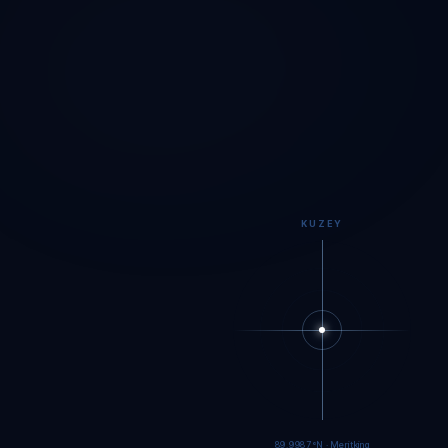
KUZEY
89.9984°N · Meritking