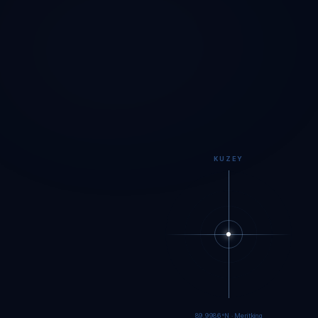
KUZEY
89.9984°N · Meritking