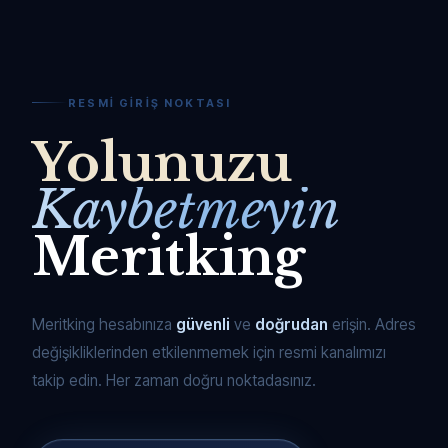
RESMI GIRIŞ NOKTASI
Yolunuzu
Kaybetmeyin
Meritking
Meritking hesabınıza
güvenli
ve
doğrudan
erişin. Adres
değişikliklerinden etkilenmemek için resmi kanalımızı
takip edin. Her zaman doğru noktadasınız.