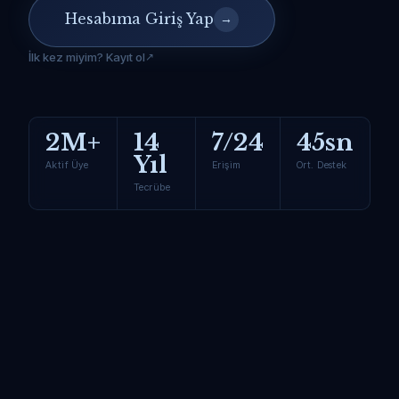
Hesabıma Giriş Yap
→
İlk kez miyim? Kayıt ol
2M+
14
7/24
45sn
Yıl
Aktif Üye
Erişim
Ort. Destek
Tecrübe