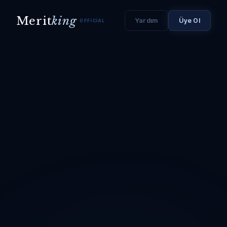
Merit
king
Yardım
Üye Ol
OFFICIAL