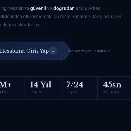
king hesabınıza
güvenli
ve
doğrudan
erişin. Adres
kliklerinden etkilenmemek için resmi kanalımızı takip edin. Her
 doğru noktadasınız.
Hesabıma Giriş Yap
→
İlk kez miyim? Kayıt ol
M+
14 Yıl
7/24
45sn
f Üye
Tecrübe
Erişim
Ort. Destek