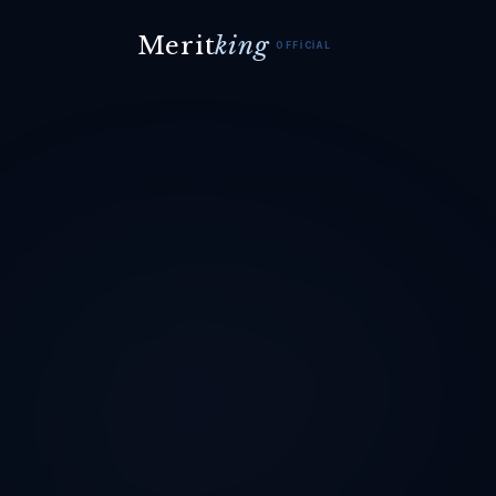
Merit
king
OFFICIAL