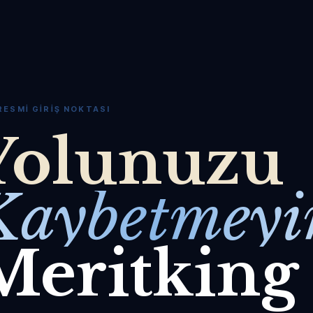
RESMI GIRIŞ NOKTASI
Yolunuzu
Kaybetmeyi
Meritking