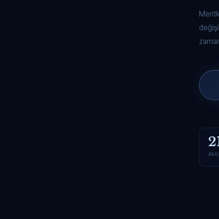
Merit
değişi
zaman
2
Akti