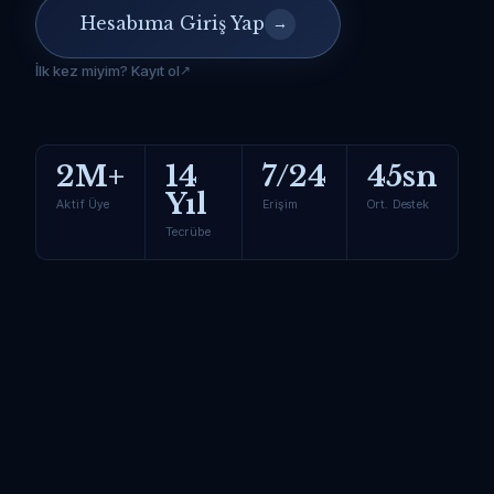
Hesabıma Giriş Yap
→
İlk kez miyim? Kayıt ol
2M+
14
7/24
45sn
Yıl
Aktif Üye
Erişim
Ort. Destek
Tecrübe