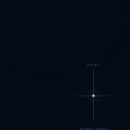
KUZEY
89.9984°N · Meritking