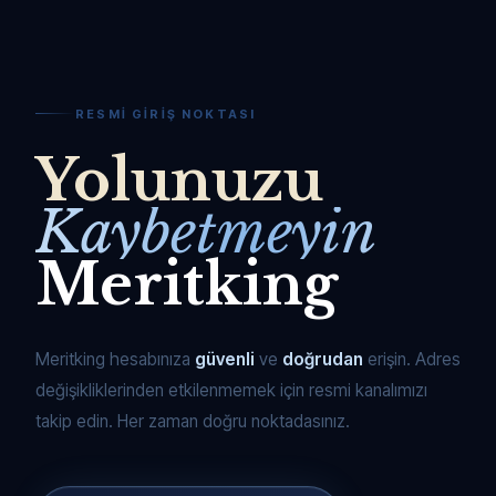
RESMI GIRIŞ NOKTASI
Yolunuzu
Kaybetmeyin
Meritking
Meritking hesabınıza
güvenli
ve
doğrudan
erişin. Adres
değişikliklerinden etkilenmemek için resmi kanalımızı
takip edin. Her zaman doğru noktadasınız.