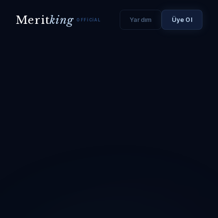
Merit
king
Yardım
Üye Ol
OFFICIAL