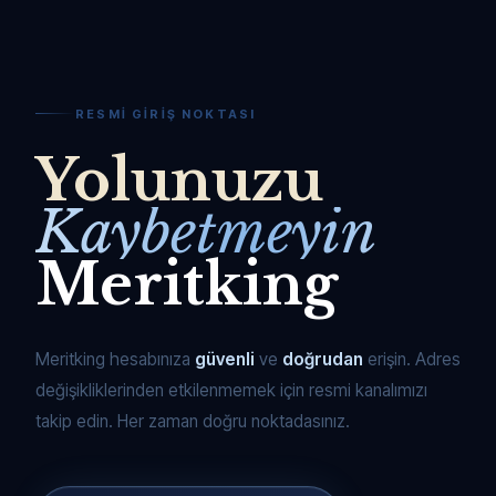
RESMI GIRIŞ NOKTASI
Yolunuzu
Kaybetmeyin
Meritking
Meritking hesabınıza
güvenli
ve
doğrudan
erişin. Adres
değişikliklerinden etkilenmemek için resmi kanalımızı
takip edin. Her zaman doğru noktadasınız.