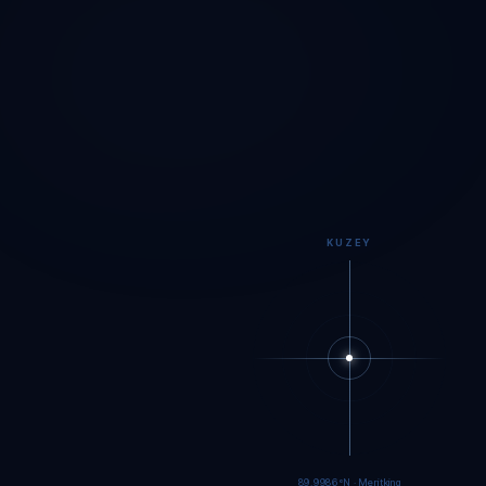
KUZEY
89.9984°N · Meritking