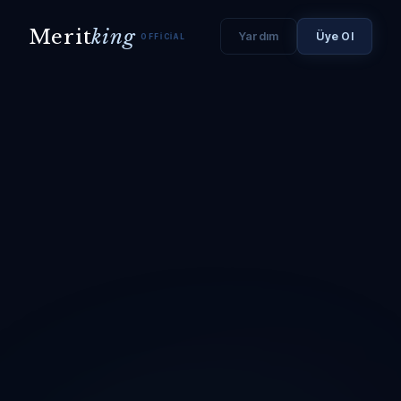
Merit
king
Yardım
Üye Ol
OFFICIAL