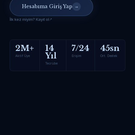
Hesabıma Giriş Yap
→
İlk kez miyim? Kayıt ol
2M+
14
7/24
45sn
Yıl
Aktif Üye
Erişim
Ort. Destek
Tecrübe