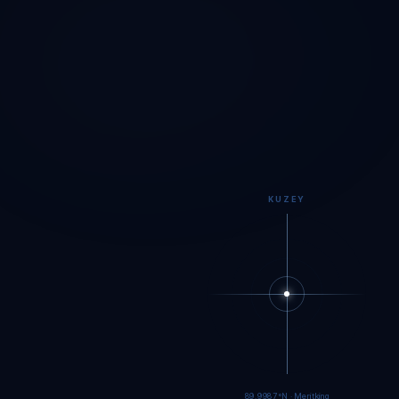
KUZEY
89.9984°N · Meritking