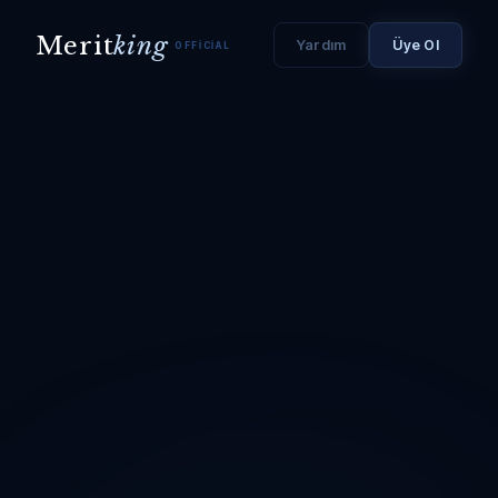
Merit
king
Yardım
Üye Ol
OFFICIAL