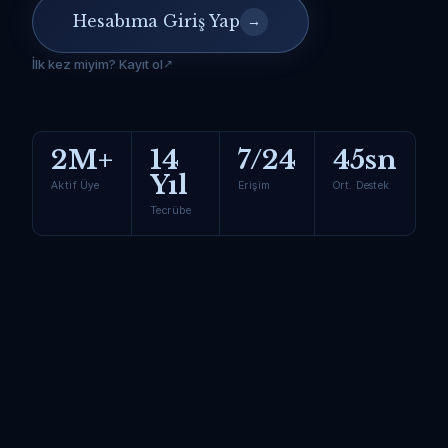
Hesabıma Giriş Yap
→
İlk kez miyim? Kayıt ol
2M+
14
7/24
45sn
Yıl
Aktif Üye
Erişim
Ort. Destek
Tecrübe