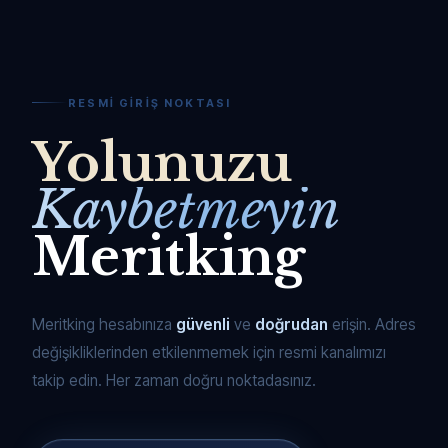
RESMI GIRIŞ NOKTASI
Yolunuzu
Kaybetmeyin
Meritking
Meritking hesabınıza
güvenli
ve
doğrudan
erişin. Adres
değişikliklerinden etkilenmemek için resmi kanalımızı
takip edin. Her zaman doğru noktadasınız.