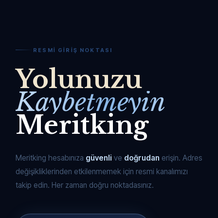
RESMI GIRIŞ NOKTASI
Yolunuzu
Kaybetmeyin
Meritking
Meritking hesabınıza
güvenli
ve
doğrudan
erişin. Adres
değişikliklerinden etkilenmemek için resmi kanalımızı
takip edin. Her zaman doğru noktadasınız.