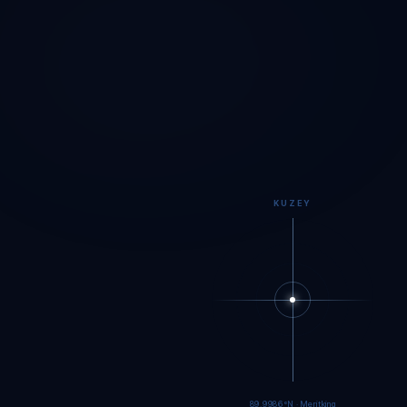
KUZEY
89.9984°N · Meritking