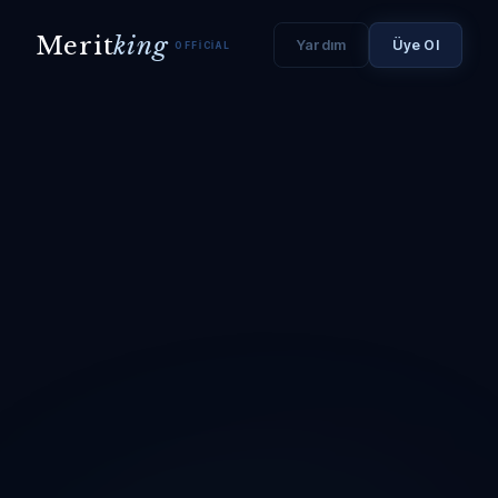
Merit
king
Yardım
Üye Ol
OFFICIAL