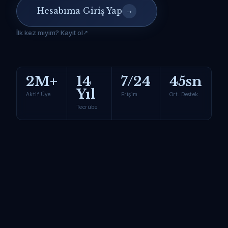
Hesabıma Giriş Yap
→
İlk kez miyim? Kayıt ol
2M+
14
7/24
45sn
Yıl
Aktif Üye
Erişim
Ort. Destek
Tecrübe