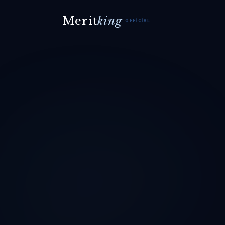
Merit
king
OFFICIAL