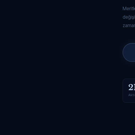
Merit
değişi
zaman
2
Akti