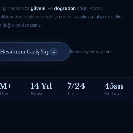
king hesabınıza
güvenli
ve
doğrudan
erişin. Adres
kliklerinden etkilenmemek için resmi kanalımızı takip edin. Her
 doğru noktadasınız.
Hesabıma Giriş Yap
→
İlk kez miyim? Kayıt ol
M+
14 Yıl
7/24
45sn
f Üye
Tecrübe
Erişim
Ort. Destek