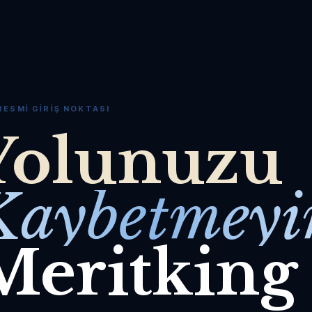
RESMI GIRIŞ NOKTASI
Yolunuzu
Kaybetmeyi
Meritking