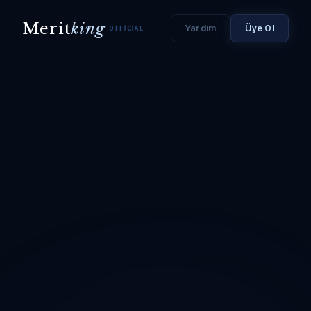
Merit
king
Yardım
Üye Ol
OFFICIAL