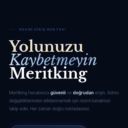
RESMI GIRIŞ NOKTASI
Yolunuzu
Kaybetmeyin
Meritking
Meritking hesabınıza
güvenli
ve
doğrudan
erişin. Adres
değişikliklerinden etkilenmemek için resmi kanalımızı
takip edin. Her zaman doğru noktadasınız.