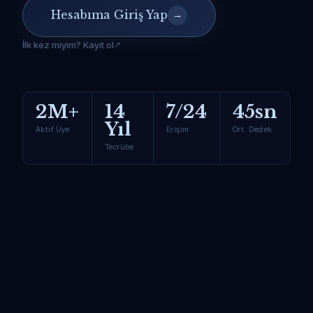
Hesabıma Giriş Yap
→
İlk kez miyim? Kayıt ol
2M+
14
7/24
45sn
Yıl
Aktif Üye
Erişim
Ort. Destek
Tecrübe