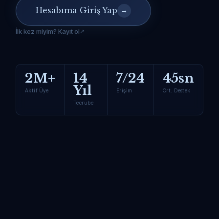
Hesabıma Giriş Yap
→
İlk kez miyim? Kayıt ol
2M+
14
7/24
45sn
Yıl
Aktif Üye
Erişim
Ort. Destek
Tecrübe