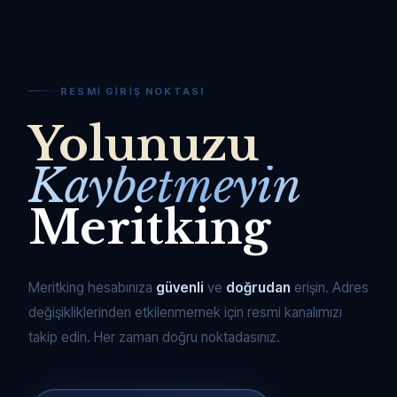
RESMI GIRIŞ NOKTASI
Yolunuzu
Kaybetmeyin
Meritking
Meritking hesabınıza
güvenli
ve
doğrudan
erişin. Adres
değişikliklerinden etkilenmemek için resmi kanalımızı
takip edin. Her zaman doğru noktadasınız.