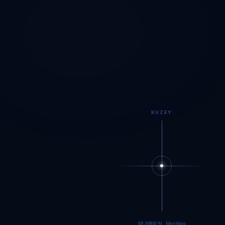
KUZEY
89.9984°N · Meritking