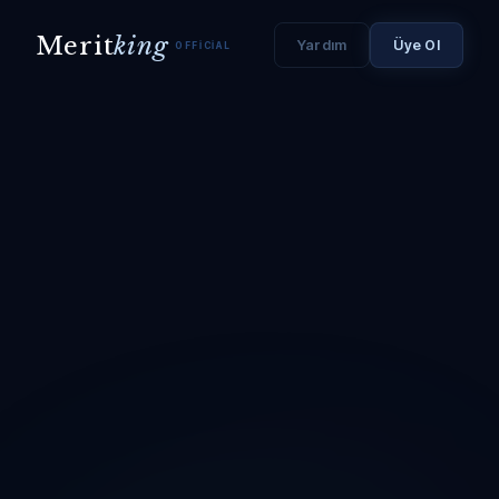
Merit
king
Yardım
Üye Ol
OFFICIAL