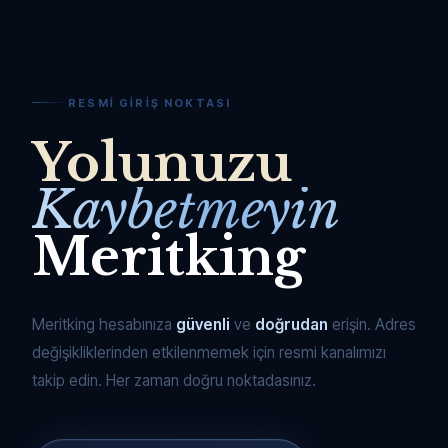
RESMI GIRIŞ NOKTASI
Yolunuzu
Kaybetmeyin
Meritking
Meritking hesabınıza
güvenli
ve
doğrudan
erişin. Adres
değişikliklerinden etkilenmemek için resmi kanalımızı
takip edin. Her zaman doğru noktadasınız.