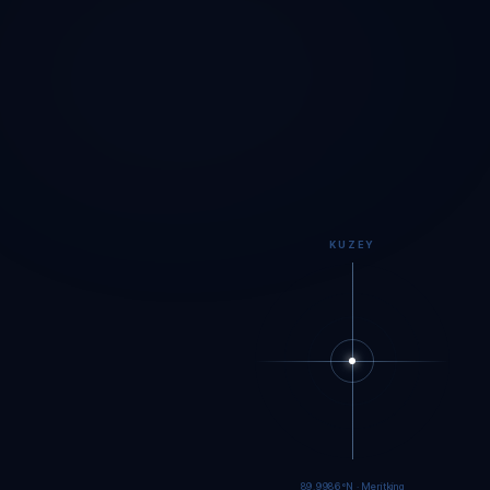
KUZEY
89.9984°N · Meritking