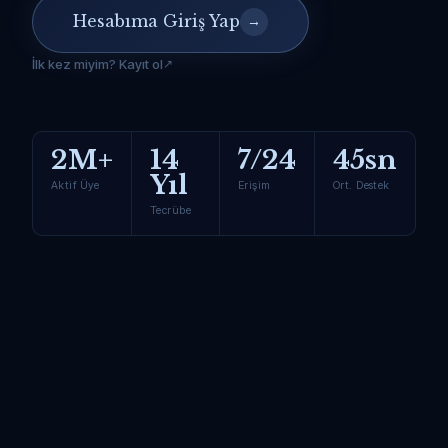
Hesabıma Giriş Yap
→
İlk kez miyim? Kayıt ol
2M+
14
7/24
45sn
Yıl
Aktif Üye
Erişim
Ort. Destek
Tecrübe