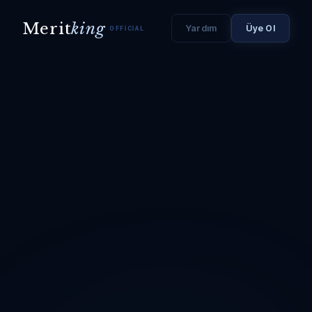
Merit
king
Yardım
Üye Ol
OFFICIAL