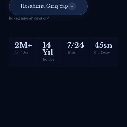
Hesabıma Giriş Yap
→
İlk kez miyim? Kayıt ol
2M+
14
7/24
45sn
Yıl
Aktif Üye
Erişim
Ort. Destek
Tecrübe