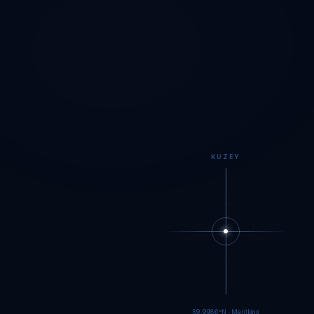
KUZEY
89.9984°N · Meritking