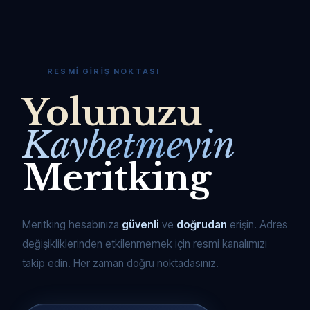
RESMI GIRIŞ NOKTASI
Yolunuzu
Kaybetmeyin
Meritking
Meritking hesabınıza
güvenli
ve
doğrudan
erişin. Adres
değişikliklerinden etkilenmemek için resmi kanalımızı
takip edin. Her zaman doğru noktadasınız.