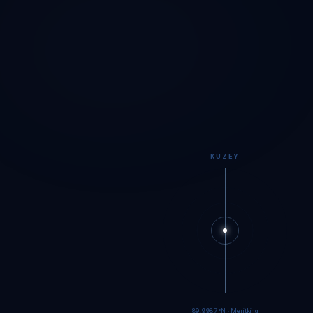
KUZEY
89.9984°N · Meritking