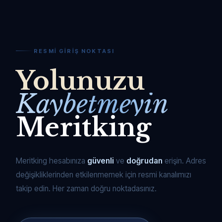
RESMI GIRIŞ NOKTASI
Yolunuzu
Kaybetmeyin
Meritking
Meritking hesabınıza
güvenli
ve
doğrudan
erişin. Adres
değişikliklerinden etkilenmemek için resmi kanalımızı
takip edin. Her zaman doğru noktadasınız.