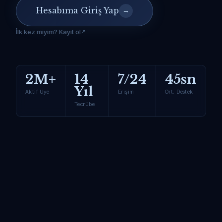
Hesabıma Giriş Yap
→
İlk kez miyim? Kayıt ol
2M+
14
7/24
45sn
Yıl
Aktif Üye
Erişim
Ort. Destek
Tecrübe