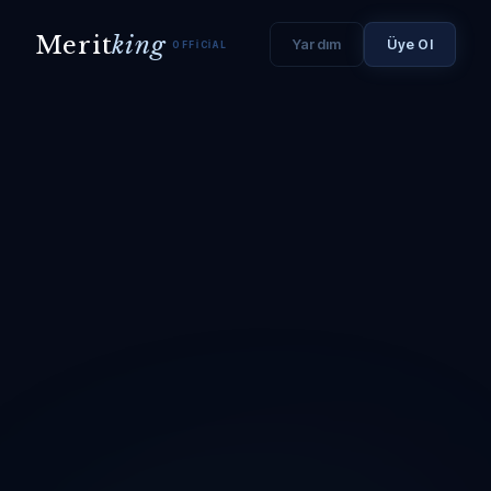
Merit
king
Yardım
Üye Ol
OFFICIAL