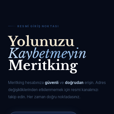
RESMI GIRIŞ NOKTASI
Yolunuzu
Kaybetmeyin
Meritking
Meritking hesabınıza
güvenli
ve
doğrudan
erişin. Adres
değişikliklerinden etkilenmemek için resmi kanalımızı
takip edin. Her zaman doğru noktadasınız.