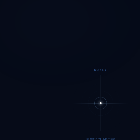
KUZEY
89.9984°N · Meritking