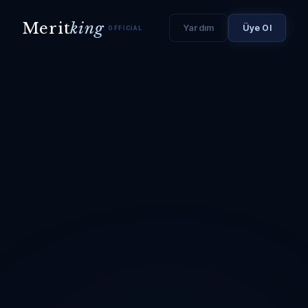
Merit
king
Yardım
Üye Ol
OFFICIAL