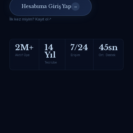
Hesabıma Giriş Yap
→
İlk kez miyim? Kayıt ol
2M+
14
7/24
45sn
Yıl
Aktif Üye
Erişim
Ort. Destek
Tecrübe